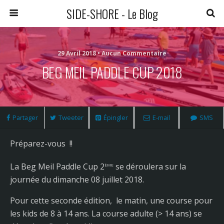
SIDE-SHORE - Le Blog
29 Avril 2018 • Aucun Commentaire
BEG MEIL PADDLE CUP 2018
Partager
Tweeter
Épingler
E-mail
SMS
Préparez-vous !!
ème
La Beg Meil Paddle Cup 2
se déroulera sur la
journée du dimanche 08 juillet 2018.
Pour cette seconde édition, le matin, une course pour
les kids de 8 à 14 ans. La course adulte (> 14 ans) se