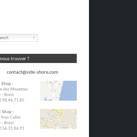
ench
nous trouver ?
contact@side-shore.com
 Shop :
e des Mouettes
– Brest
02.98.46.71.85
 Shop :
 Yves Collet
– Brest
02.56.31.86.91