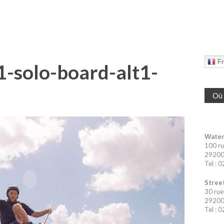
Fr
1-solo-board-alt1-
Où 
Water
100 ru
29200 
Tel : 
Street
30 rue
29200 
Tel : 