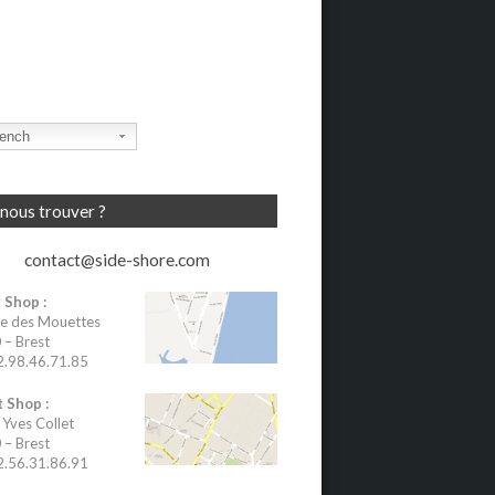
ench
nous trouver ?
contact@side-shore.com
 Shop :
e des Mouettes
– Brest
02.98.46.71.85
 Shop :
 Yves Collet
– Brest
02.56.31.86.91