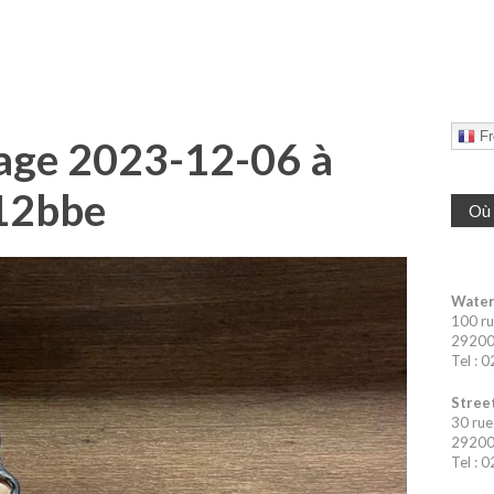
Fr
ge 2023-12-06 à
12bbe
Où 
Water
100 ru
29200 
Tel : 
Street
30 rue
29200 
Tel : 