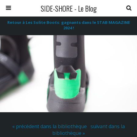
SIDE-SHORE - Le Blog
Retour à Les Solite Boots: gagnants dans le STAB MAGAZINE
2024 !
« précédent dans la bibliothèque
suivant dans la
bibliothèque »