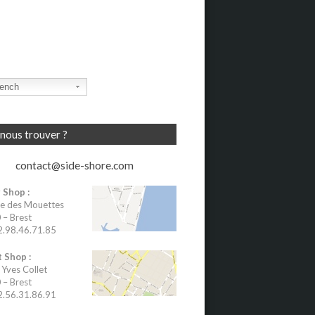
ench
nous trouver ?
contact@side-shore.com
 Shop :
e des Mouettes
– Brest
02.98.46.71.85
 Shop :
 Yves Collet
– Brest
02.56.31.86.91