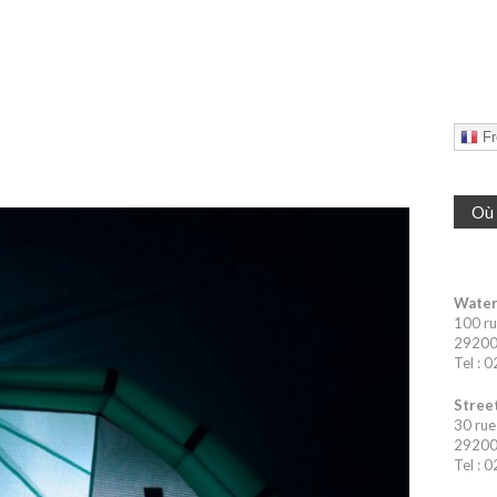
Fr
Où 
Water
100 ru
29200 
Tel : 
Street
30 rue
29200 
Tel : 