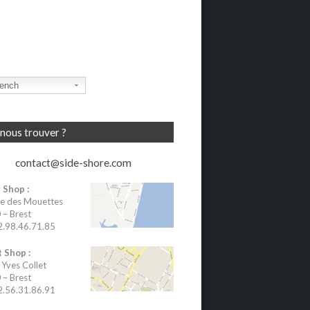
ench
nous trouver ?
contact@side-shore.com
 Shop :
e des Mouettes
– Brest
02.98.46.71.85
 Shop :
 Yves Collet
– Brest
02.56.31.86.91