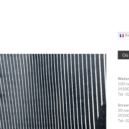
Fr
Où 
Water
100 ru
29200 
Tel : 
Street
30 rue
29200 
Tel : 