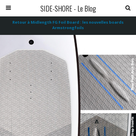
SIDE-SHORE - Le Blog
Retour à Midlength FG Foil Board : les nouvelles boards
Armstrongfoils