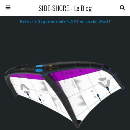
SIDE-SHORE - Le Blog
Retour à Gagne une aile FLOAT en un clin d’œil !