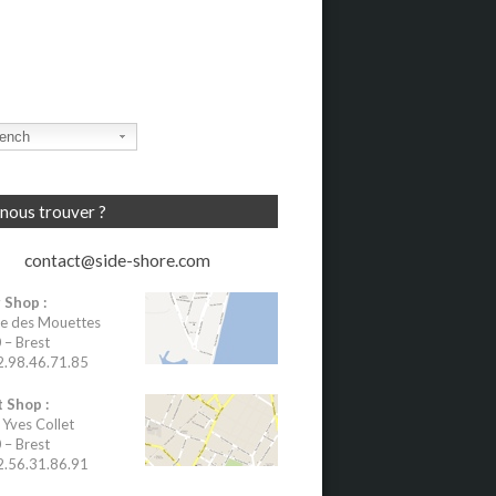
ench
nous trouver ?
contact@side-shore.com
 Shop :
e des Mouettes
– Brest
02.98.46.71.85
 Shop :
 Yves Collet
– Brest
02.56.31.86.91