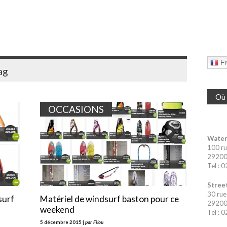
Fr
ag
Où 
OCCASIONS
Water
100 ru
29200 
Tel : 
Street
30 rue
surf
Matériel de windsurf baston pour ce
29200 
weekend
Tel : 
5 décembre 2015 |
par Filou