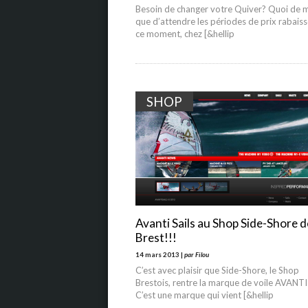
Besoin de changer votre Quiver? Quoi de 
que d’attendre les périodes de prix rabaiss
ce moment, chez [&hellip
SHOP
Avanti Sails au Shop Side-Shore d
Brest!!!
14 mars 2013 |
par Filou
C’est avec plaisir que Side-Shore, le Shop
Brestois, rentre la marque de voile AVANTI 
C’est une marque qui vient [&hellip