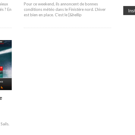
mieux
Pour ce weekend, ils annoncent de bonnes
és ? En
conditions météo dans le Finistère nord. L’hiver
In
est bien en place. C’est le [&hellip
e
Sails.