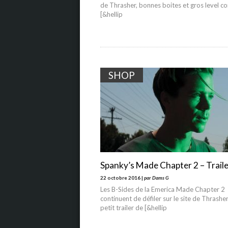
de Thrasher, bonnes boites et gros level 
[&hellip
SHOP
Spanky’s Made Chapter 2 – Trail
22 octobre 2016 |
par Dams G
Les B-Sides de la Emerica Made Chapter 2
continuent de défiler sur le site de Thrasher
petit trailer de [&hellip