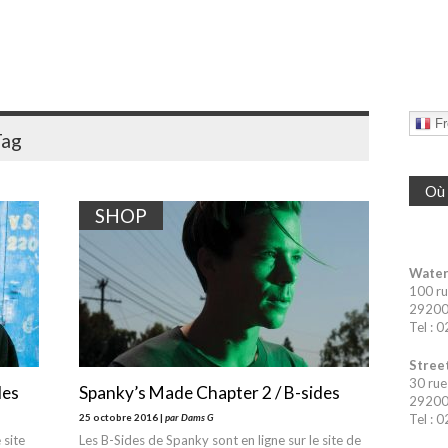
Fr
ag
Où 
SHOP
Water
100 ru
29200 
Tel : 
Street
30 rue
des
Spanky’s Made Chapter 2 / B-sides
29200 
25 octobre 2016 |
par Dams G
Tel : 
 site
Les B-Sides de Spanky sont en ligne sur le site de