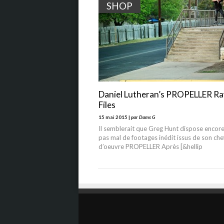
SHOP
Daniel Lutheran’s PROPELLER R
Files
15 mai 2015 |
par Dams G
Il semblerait que Greg Hunt dispose encor
pas mal de footages inédit issus de son che
d’oeuvre PROPELLER Après [&hellip