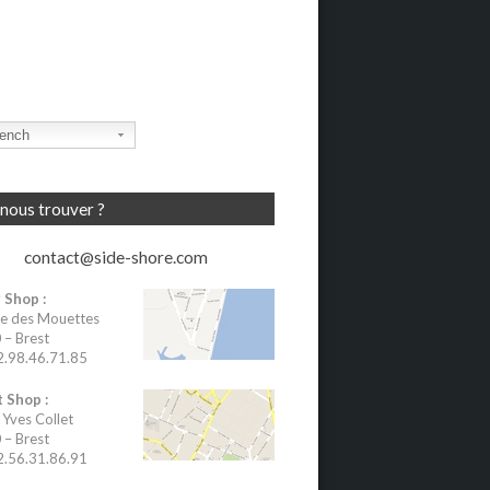
ench
nous trouver ?
contact@side-shore.com
 Shop :
e des Mouettes
– Brest
02.98.46.71.85
 Shop :
 Yves Collet
– Brest
02.56.31.86.91