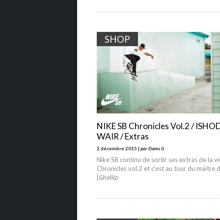
SHOP
NIKE SB Chronicles Vol.2 / ISHO
WAIR / Extras
2 décembre 2015 |
par Dams G
Nike SB continu de sortir ses extras de la v
Chronicles vol.2 et c’est au tour du maitre d
[&hellip