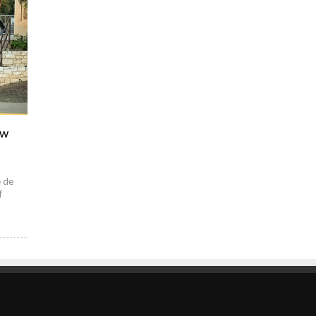
aw
e de
f