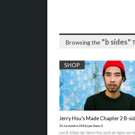
"b sides"
Browsing the
T
SHOP
Jerry Hsu’s Made Chapter 2 B-si
15 novembre 2016 |
par Dams G
Les B-Sides de Jerry Hsu sont en ligne sur le