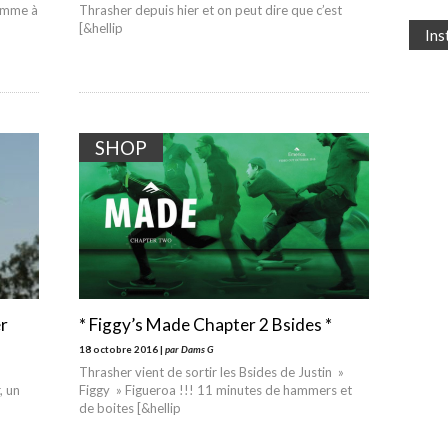
comme à
Thrasher depuis hier et on peut dire que c’est
[&hellip
In
SHOP
er
* Figgy’s Made Chapter 2 Bsides *
18 octobre 2016 |
par Dams G
Thrasher vient de sortir les Bsides de Justin »
, un
Figgy » Figueroa !!! 11 minutes de hammers et
de boites [&hellip