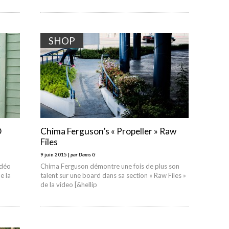
SHOP
D
Chima Ferguson’s « Propeller » Raw
Files
9 juin 2015 |
par Dams G
idéo
Chima Ferguson démontre une fois de plus son
e la
talent sur une board dans sa section « Raw Files »
de la video [&hellip