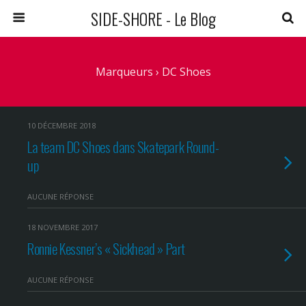
SIDE-SHORE - Le Blog
Marqueurs › DC Shoes
10 DÉCEMBRE 2018
La team DC Shoes dans Skatepark Round-
up
AUCUNE RÉPONSE
18 NOVEMBRE 2017
Ronnie Kessner’s « Sickhead » Part
AUCUNE RÉPONSE