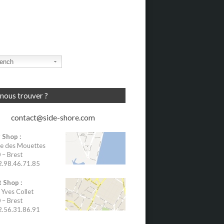
ench
nous trouver ?
contact@side-shore.com
 Shop :
e des Mouettes
– Brest
02.98.46.71.85
 Shop :
 Yves Collet
– Brest
02.56.31.86.91