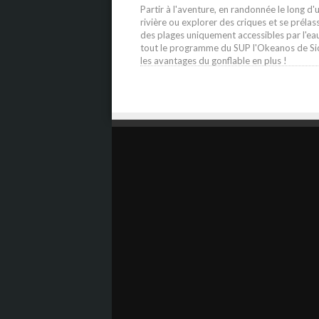
Partir à l'aventure, en randonnée le long d'
rivière ou explorer des criques et se prélas
des plages uniquement accessibles par l'eau
tout le programme du SUP l'Okeanos de Si
les avantages du gonflable en plus !