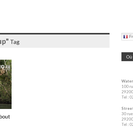
Fr
up"
Tag
Où 
Water
100 ru
29200 
Tel : 
Street
30 rue
 bout
29200 
Tel : 