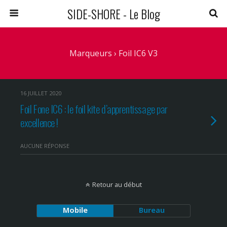
SIDE-SHORE - Le Blog
Marqueurs › Foil IC6 V3
16 JUILLET 2020
Foil Fone IC6 : le foil kite d’apprentissage par
excellence !
AUCUNE RÉPONSE
Retour au début
Mobile
Bureau