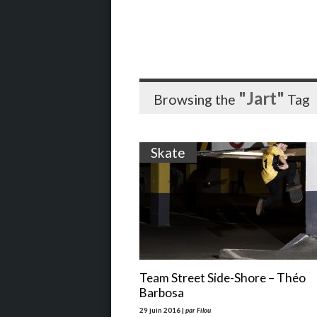
"Jart"
Browsing the
Tag
Skate
Team Street Side-Shore – Théo
Barbosa
29 juin 2016 |
par Filou