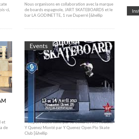
kate
Nous organisons en collaboration avec la marque
is-ci,
de boards espagnole, JART SKATEBOARDS et le
In
bar LA GODINETTE, 1 rue Duperré [&hellip
Events
 AM
Open National Plougastel 2013
Report video
23 avril 2013 |
par yquenez
 et
Report video filmé par Ju Cendré, Axel Keddie,
ia de
Y Quenez Monté par Y Quenez Open Plo Skate
Club [&hellip