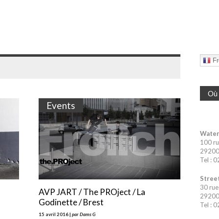
Fr
Où 
Events
Water
100 ru
29200 
Tel : 
Street
30 rue
AVP JART / The PROject / La
29200 
Godinette / Brest
Tel : 
15 avril 2016 |
par Dams G