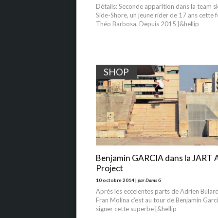
Détails: Seconde apparition dans la team s
Side-Shore, un jeune rider de 17 ans cette fo
Théo Barbosa. Depuis 2015 [&hellip
SHOP
Benjamin GARCIA dans la JART
Project
10 octobre 2014 |
par Dams G
Après les eccelentes parts de Adrien Bulard
Fran Molina c’est au tour de Benjamin Garc
signer cette superbe [&hellip