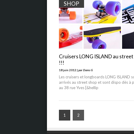
SHOP
Cruisers LONG ISLAND au street
!!!
18 juin 2012 |
par Dams G
Les cruisers et longboards LONG ISLAND s
arrivés au street shop et sont dispo dès à 
au 38 rue Yves [&hellip
1
2