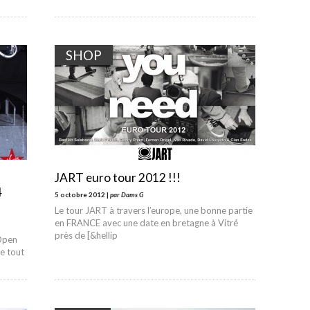
SHOP
JART euro tour 2012 !!!
4
5 octobre 2012 |
par Dams G
Le tour JART à travers l’europe, une bonne partie
en FRANCE avec une date en bretagne à Vitré
près de [&hellip
’Open
e tout