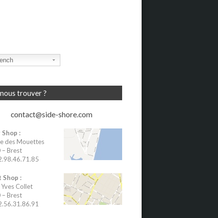
ench
nous trouver ?
contact@side-shore.com
 Shop :
e des Mouettes
– Brest
02.98.46.71.85
 Shop :
 Yves Collet
– Brest
02.56.31.86.91