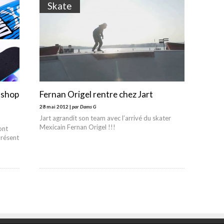
Skate
 shop
Fernan Origel rentre chez Jart
28 mai 2012 |
par Dams G
Jart agrandit son team avec l’arrivé du skater
Mexicain Fernan Origel !!!
ont
présent