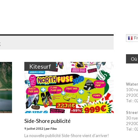
Fr
g
Où 
Kitesurf
Water
100 ru
29200 
Tel : 
Street
30 rue
Side-Shore publicité
29200 
9 juillet 2012 |
par Filou
Tel : 
La nouvelle publicité Side-Shore vient d’arriver!