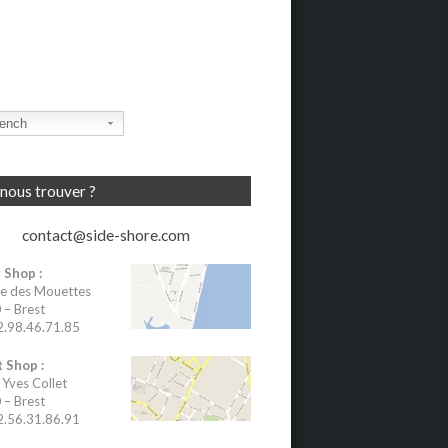
ench
nous trouver ?
contact@side-shore.com
 Shop :
e des Mouettes
– Brest
02.98.46.71.85
 Shop :
 Yves Collet
– Brest
02.56.31.86.91