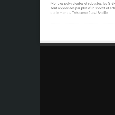
Montres polyvalentes et robustes, les G-
sont appréciées par plus d’un sportif et art
par le monde. Très complètes, [&hellip