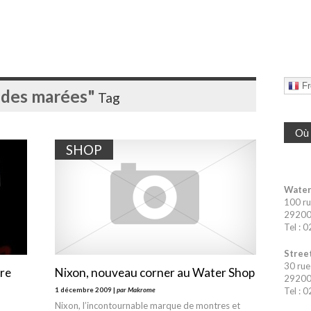
Fr
 des marées"
Tag
Où 
SHOP
Water
100 ru
29200 
Tel : 
Street
30 rue
ure
Nixon, nouveau corner au Water Shop
29200 
1 décembre 2009 |
par Makrome
Tel : 
Nixon, l’incontournable marque de montres et