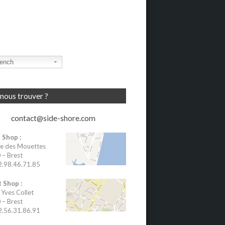
ench
nous trouver ?
contact@side-shore.com
 Shop :
e des Mouettes
– Brest
02.98.46.71.85
 Shop :
 Yves Collet
– Brest
02.56.31.86.91