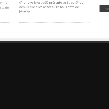
d’horlogerie est déjà présente au Street Shop
SHOCK
depuis quelques années. Elle nous offre de
iste de
In
[&hellip