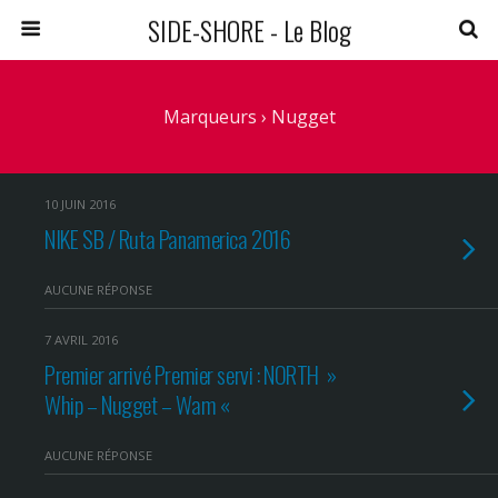
SIDE-SHORE - Le Blog
Marqueurs › Nugget
10 JUIN 2016
NIKE SB / Ruta Panamerica 2016
AUCUNE RÉPONSE
7 AVRIL 2016
Premier arrivé Premier servi : NORTH »
Whip – Nugget – Wam «
AUCUNE RÉPONSE