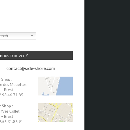
ench
nous trouver ?
contact@side-shore.com
 Shop :
e des Mouettes
– Brest
02.98.46.71.85
 Shop :
 Yves Collet
– Brest
02.56.31.86.91