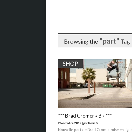
"part"
Browsing the
Tag
SHOP
*** Brad Cromer « B » ***
26 octobre 2017 |
par Dams G
Nouvelle part de Brad Cromer mise en lign