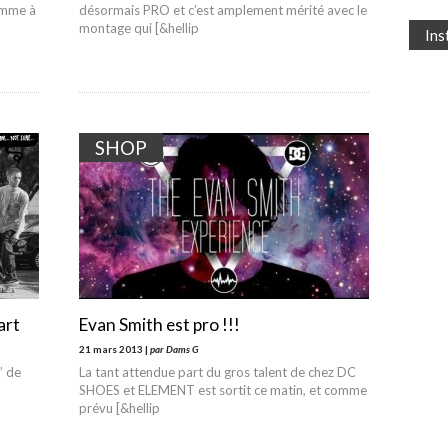
omme à
désormais PRO et c’est amplement mérité avec le
montage qui [&hellip
In
SHOP
art
Evan Smith est pro !!!
21 mars 2013 |
par Dams G
’ de
La tant attendue part du gros talent de chez DC
SHOES et ELEMENT est sortit ce matin, et comme
prévu [&hellip