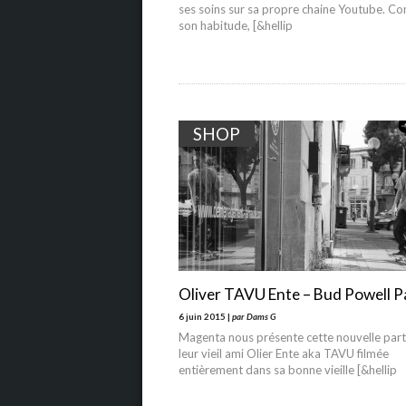
ses soins sur sa propre chaine Youtube. C
son habitude, [&hellip
SHOP
Oliver TAVU Ente – Bud Powell P
6 juin 2015 |
par Dams G
Magenta nous présente cette nouvelle part
leur vieil ami Olier Ente aka TAVU filmée
entièrement dans sa bonne vieille [&hellip