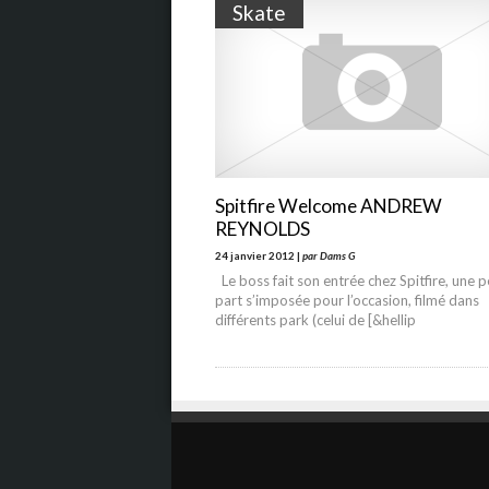
Skate
Spitfire Welcome ANDREW
REYNOLDS
24 janvier 2012 |
par Dams G
Le boss fait son entrée chez Spitfire, une p
part s’imposée pour l’occasion, filmé dans
différents park (celui de [&hellip