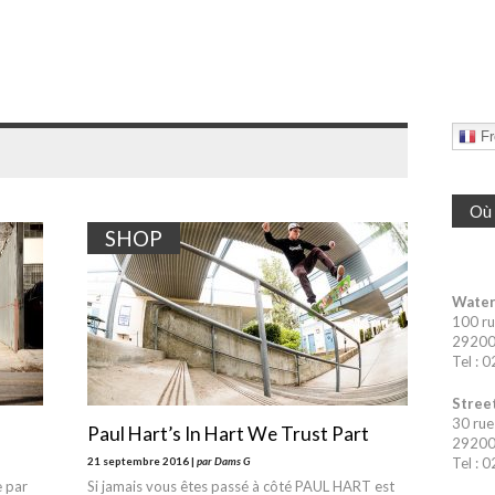
Fr
Où 
SHOP
Water
100 ru
29200 
Tel : 
Street
30 rue
Paul Hart’s In Hart We Trust Part
29200 
21 septembre 2016 |
par Dams G
Tel : 
e par
Si jamais vous êtes passé à côté PAUL HART est