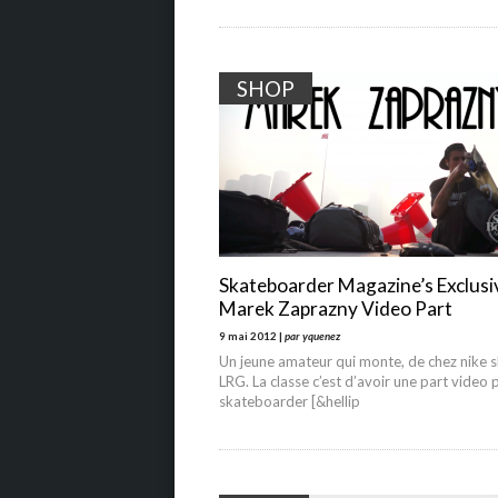
SHOP
Skateboarder Magazine’s Exclusi
Marek Zaprazny Video Part
9 mai 2012 |
par yquenez
Un jeune amateur qui monte, de chez nike s
LRG. La classe c’est d’avoir une part video 
skateboarder [&hellip