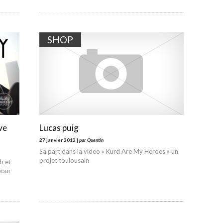
SHOP
ve
Lucas puig
27 janvier 2012 |
par Quentin
Sa part dans la video « Kurd Are My Heroes » un
projet toulousain
b et
pour