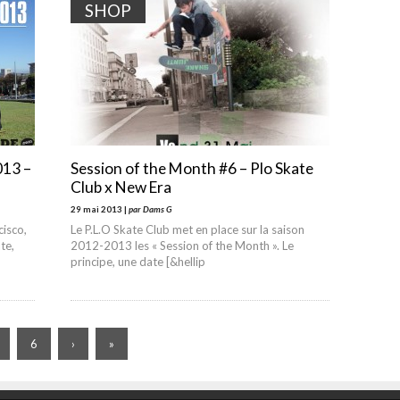
SHOP
013 –
Session of the Month #6 – Plo Skate
Club x New Era
29 mai 2013 |
par Dams G
cisco,
Le P.L.O Skate Club met en place sur la saison
te,
2012-2013 les « Session of the Month ». Le
principe, une date [&hellip
6
›
»