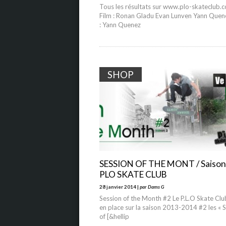
Tous les résultats sur www.plo-skateclub.
Film : Ronan Gladu Evan Lunven Yann Quen
: Yann Quenez
SHOP
SESSION OF THE MONT / Saison 
PLO SKATE CLUB
28 janvier 2014 |
par Dams G
Session of the Month #2 Le P.L.O Skate Cl
en place sur la saison 2013-2014 #2 les « 
of [&hellip