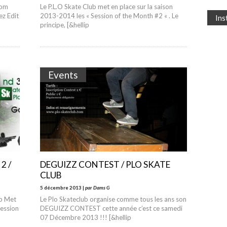
com
Le P.L.O Skate Club met en place sur la saison
ez Edit
2013-2014 les « Session of the Month #2 « . Le
In
principe, [&hellip
Events
2 /
DEGUIZZ CONTEST / PLO SKATE
CLUB
5 décembre 2013 |
par Dams G
ub Met
Le Plo Skateclub organise comme tous les ans son
Session
DEGUIZZ CONTEST cette année c’est ce samedi
07 Décembre 2013 !!! [&hellip