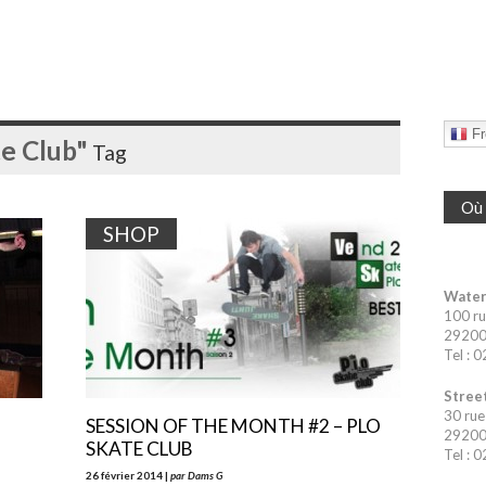
Fr
e Club"
Tag
Où 
SHOP
Water
100 ru
29200 
Tel : 
Street
30 rue
SESSION OF THE MONTH #2 – PLO
29200 
SKATE CLUB
Tel : 
26 février 2014 |
par Dams G