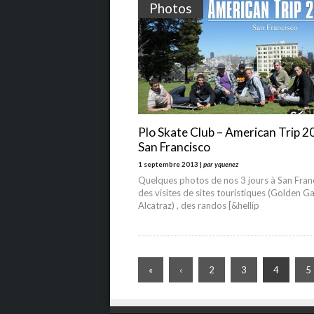
Photos
Plo Skate Club – American Trip 2
San Francisco
1 septembre 2013 |
par yquenez
Quelques photos de nos 3 jours à San Fran
des visites de sites touristiques (Golden Ga
Alcatraz) , des randos [&hellip
«
‹
2
3
4
5