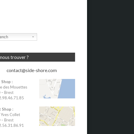
ench
nous trouver ?
contact@side-shore.com
 Shop :
e des Mouettes
– Brest
02.98.46.71.85
 Shop :
 Yves Collet
– Brest
02.56.31.86.91