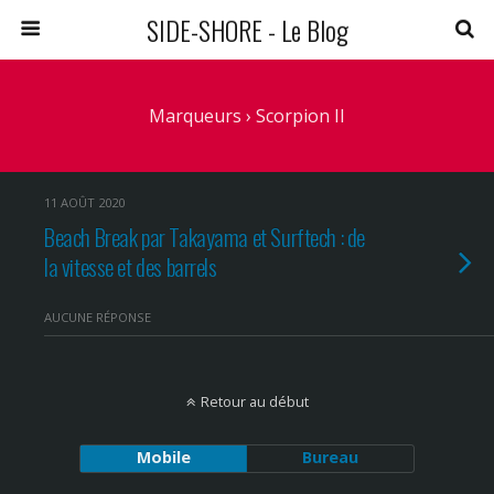
SIDE-SHORE - Le Blog
Marqueurs › Scorpion II
11 AOÛT 2020
Beach Break par Takayama et Surftech : de
la vitesse et des barrels
AUCUNE RÉPONSE
Retour au début
Mobile
Bureau