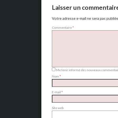
Laisser un commentair
Votre adresse e-mail ne sera pas publiée
Commentaire
*
Me tenir informé des nouveaux commentair
Nom
*
E-mail
*
Site web