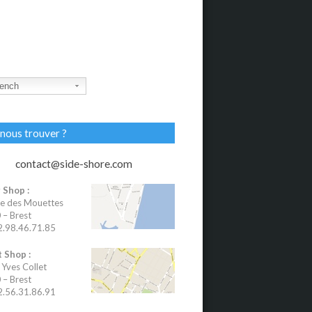
ench
nous trouver ?
contact@side-shore.com
 Shop :
e des Mouettes
– Brest
02.98.46.71.85
 Shop :
 Yves Collet
– Brest
02.56.31.86.91