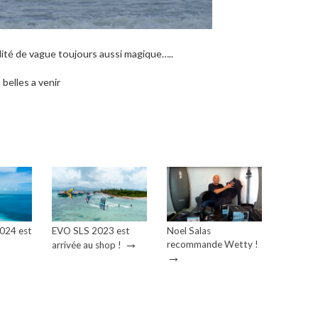
lité de vague toujours aussi magique…..
belles a venir
2024 est
EVO SLS 2023 est
Noel Salas
→
recommande Wetty !
arrivée au shop !
→