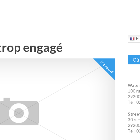
Fr
 trop engagé
Où 
Kitesurf
Water
100 ru
29200 
Tel : 
Street
30 rue
29200 
Tel : 