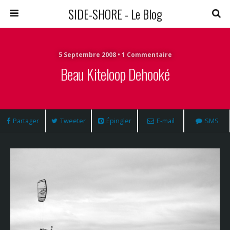
SIDE-SHORE - Le Blog
5 Septembre 2008 • 1 Commentaire
Beau Kiteloop Dehooké
Partager
Tweeter
Épingler
E-mail
SMS