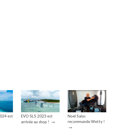
2024 est
EVO SLS 2023 est
Noel Salas
→
recommande Wetty !
arrivée au shop !
→