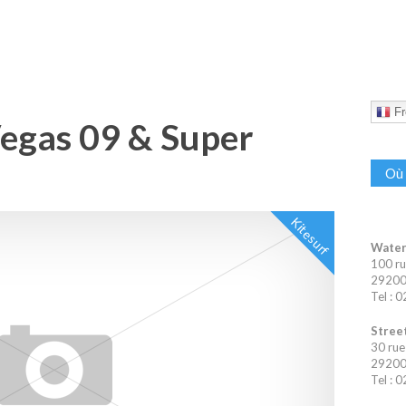
Fr
egas 09 & Super
Où 
Kitesurf
Water
100 ru
29200 
Tel : 
Street
30 rue
29200 
Tel : 