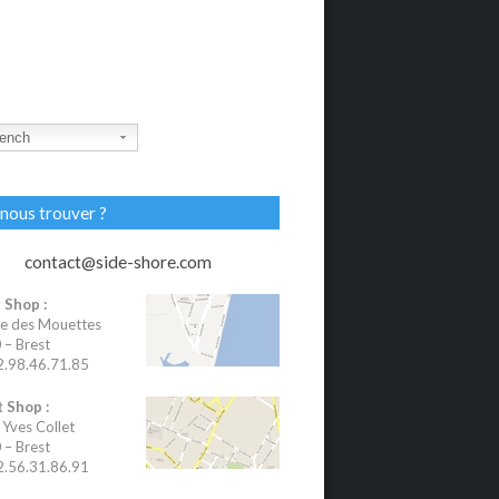
ench
nous trouver ?
contact@side-shore.com
 Shop :
e des Mouettes
– Brest
02.98.46.71.85
 Shop :
 Yves Collet
– Brest
02.56.31.86.91