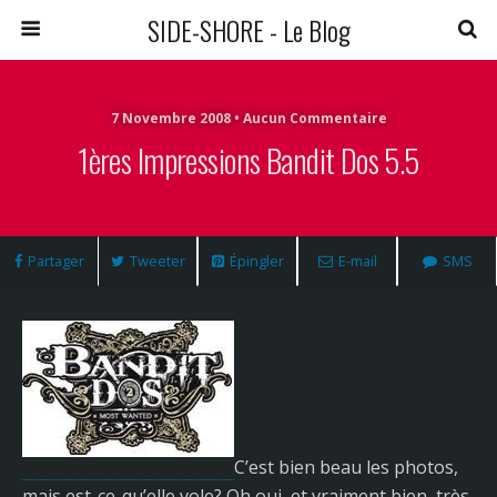
SIDE-SHORE - Le Blog
7 Novembre 2008 • Aucun Commentaire
1ères Impressions Bandit Dos 5.5
Partager
Tweeter
Épingler
E-mail
SMS
C’est bien beau les photos,
mais est-ce-qu’elle vole? Oh oui, et vraiment bien, très