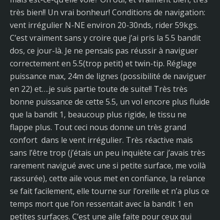
très bien!! Un vrai bonheur! Conditions de navigation:
vent irrégulier N-NE environ 20-30nds, rider 59kgs.
C’est vraiment sans y croire que j’ai pris la 5.5 bandit
dos, ce jour-là. Je ne pensais pas réussir à naviguer
correctement en 5.5(trop petit) et twin-tip. Réglage
puissance max, 24m de lignes (possibilité de naviguer
en 22) et….je suis partie toute de suite!! Très très
bonne puissance de cette 5.5, un vol encore plus fluide
que la bandit 1, beaucoup plus rigide, le tissu ne
flappe plus. Tout ceci nous donne un très grand
confort dans le vent irrégulier. Très réactive mais
sans l’être trop (j’étais un peu inquiète car j’avais très
rarement navigué avec une si petite surface, me voilà
rassurée), cette aile vous met en confiance, la relance
se fait facilement, elle tourne sur l’oreille et n’a plus ce
temps mort que l’on ressentait avec la bandit 1 en
petites surfaces. C’est une aile faite pour ceux qui