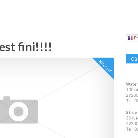
Fr
st fini!!!!
Où 
Kitesurf
Water
100 ru
29200 
Tel : 
Street
30 rue
29200 
Tel : 