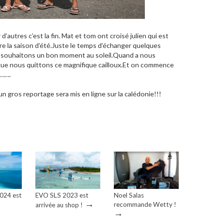
utres c’est la fin. Mat et tom ont croisé julien qui est
re la saison d’été.Juste le temps d’échanger quelques
ui souhaitons un bon moment au soleil.Quand a nous
te que nous quittons ce magnifique cailloux.Et on commence
……….
n gros reportage sera mis en ligne sur la calédonie!!!
2024 est
EVO SLS 2023 est
Noel Salas
→
recommande Wetty !
arrivée au shop !
→