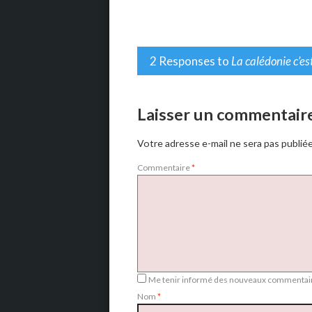
2 Responses to
La calédonie c’est 
Laisser un commentair
Votre adresse e-mail ne sera pas publiée
Commentaire
*
Me tenir informé des nouveaux commentair
Nom
*