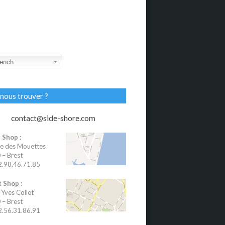
ench
nous trouver ?
contact@side-shore.com
 Shop :
e des Mouettes
– Brest
02.98.46.71.85
 Shop :
 Yves Collet
– Brest
02.56.31.86.91