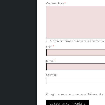
Commentaire
*
Me tenir informé des nouveaux commentair
Nom
*
E-mail
*
Site web
Enregistrer mon nom, mon e-mail et mon site 