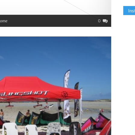
In
rome
0