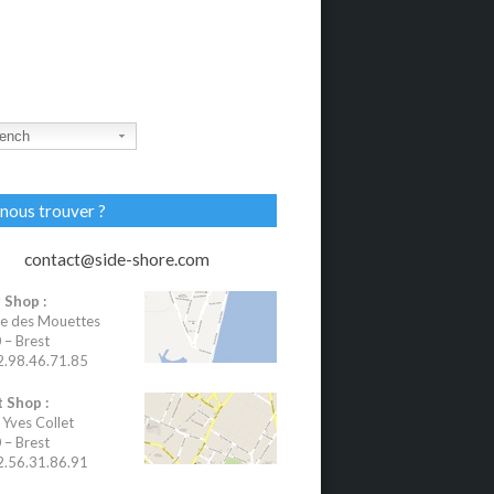
ench
nous trouver ?
contact@side-shore.com
 Shop :
e des Mouettes
– Brest
02.98.46.71.85
 Shop :
 Yves Collet
– Brest
02.56.31.86.91