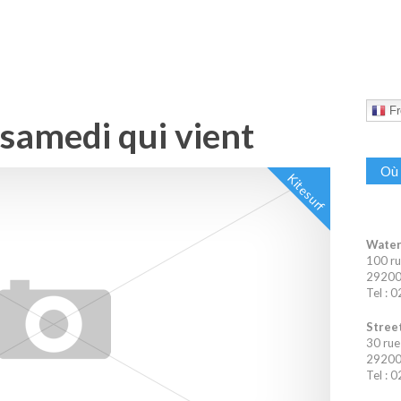
Fr
 samedi qui vient
Où 
Kitesurf
Water
100 ru
29200 
Tel : 
Street
30 rue
29200 
Tel : 