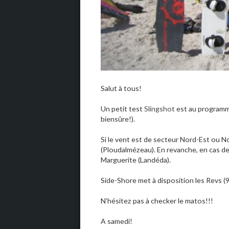
Salut à tous!
Un petit test
Slingshot
est au programme
biensûre!).
Si le vent est de secteur Nord-Est ou 
(Ploudalmézeau). En revanche, en cas d
Marguerite (Landéda).
Side-Shore met à disposition les Revs (9
N’hésitez pas à checker le matos!!!
A samedi!