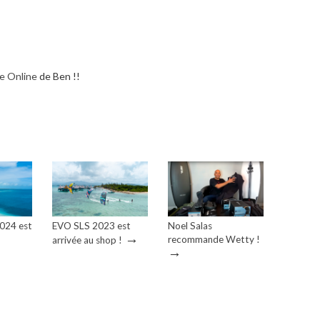
e Online
de Ben !!
2024 est
EVO SLS 2023 est
Noel Salas
→
recommande Wetty !
arrivée au shop !
→