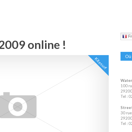
Fr
 2009 online !
Où 
Kitesurf
Water
100 ru
29200 
Tel : 
Street
30 rue
29200 
Tel : 