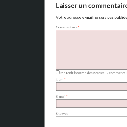
Laisser un commentair
Votre adresse e-mail ne sera pas publiée
Commentaire
*
Me tenir informé des nouveaux commentair
Nom
*
E-mail
*
Site web