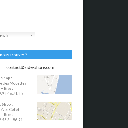
ench
nous trouver ?
contact@side-shore.com
 Shop :
e des Mouettes
– Brest
02.98.46.71.85
 Shop :
 Yves Collet
– Brest
02.56.31.86.91