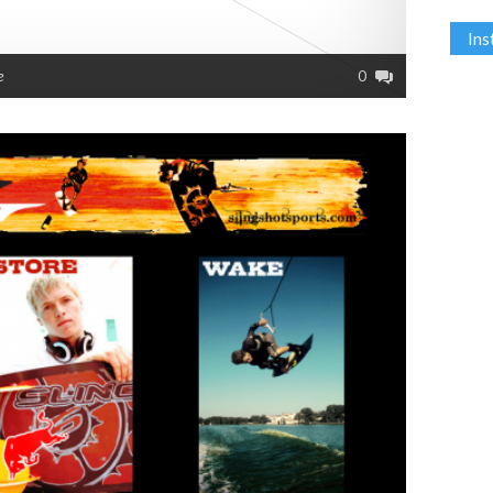
In
e
0