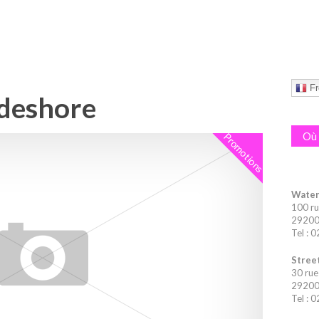
Fr
ideshore
Où 
Promotions
Water
100 ru
29200 
Tel : 
Street
30 rue
29200 
Tel : 