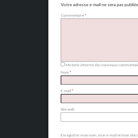
Votre adresse e-mail ne sera pas publiée
Commentaire
*
Me tenir informé des nouveaux commentair
Nom
*
E-mail
*
Site web
Enregistrer mon nom, mon e-mail et mon site 