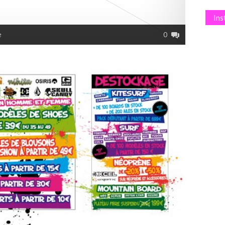
In
e
0