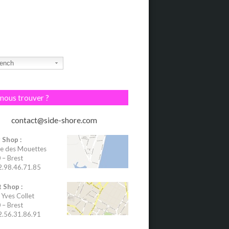
ench
nous trouver ?
contact@side-shore.com
 Shop :
e des Mouettes
– Brest
02.98.46.71.85
 Shop :
 Yves Collet
– Brest
02.56.31.86.91