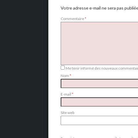
Votre adresse e-mail ne sera pas publiée
Commentaire
*
Me tenir informé des nouveaux commentair
Nom
*
E-mail
*
Site web