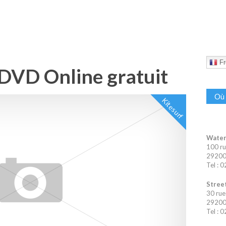
Fr
DVD Online gratuit
Où 
Kitesurf
Water
100 ru
29200 
Tel : 
Street
30 rue
29200 
Tel : 