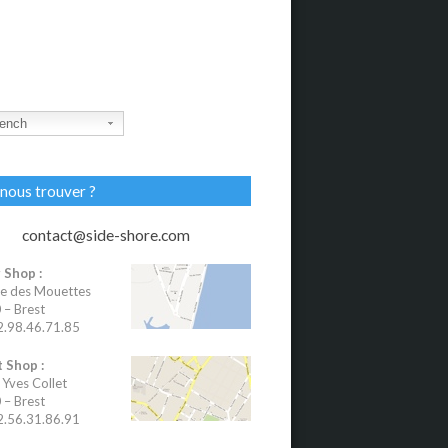
ench
nous trouver ?
contact@side-shore.com
 Shop :
e des Mouettes
– Brest
02.98.46.71.85
 Shop :
 Yves Collet
– Brest
02.56.31.86.91