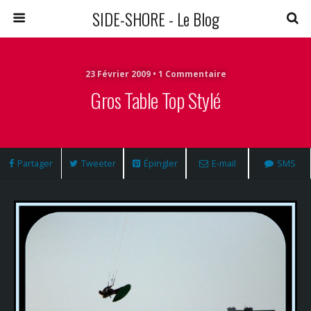
SIDE-SHORE - Le Blog
23 Février 2009 • 1 Commentaire
Gros Table Top Stylé
Partager
Tweeter
Épingler
E-mail
SMS