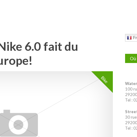
Fr
ike 6.0 fait du
urope!
Où 
Bike
Water
100 ru
29200 
Tel : 
Street
30 rue
29200 
Tel : 