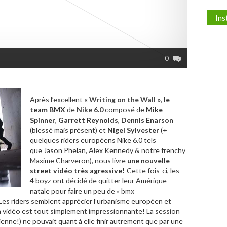
In
0
Après l’excellent
« Writing on the Wall »
,
le
team BMX
de
Nike 6.0
composé de
Mike
Spinner
,
Garrett Reynolds
,
Dennis Enarson
(blessé mais présent) et
Nigel Sylvester
(+
quelques riders européens Nike 6.0 tels
que Jason Phelan, Alex Kennedy & notre frenchy
Maxime Charveron), nous livre
une nouvelle
street vidéo
très agressive!
Cette fois-ci, les
4 boyz ont décidé de quitter leur Amérique
natale pour faire un peu de « bmx
 Les riders semblent apprécier l’urbanisme européen et
 la vidéo est tout simplement impressionnante! La session
enne!) ne pouvait quant à elle finir autrement que par une