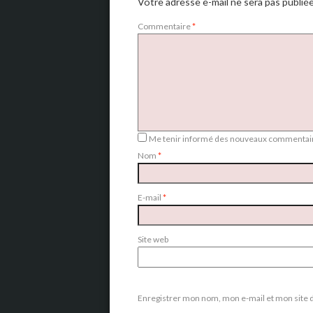
Votre adresse e-mail ne sera pas publiée
Commentaire
*
Me tenir informé des nouveaux commentair
Nom
*
E-mail
*
Site web
Enregistrer mon nom, mon e-mail et mon site 