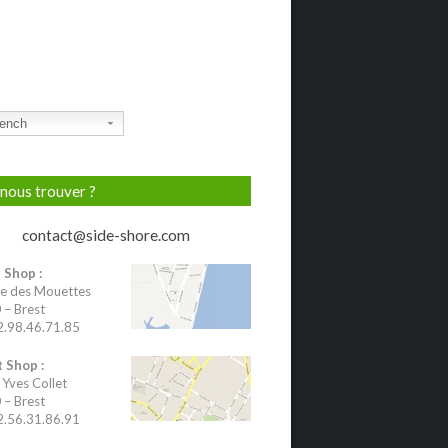
ench
nous trouver ?
contact@side-shore.com
 Shop :
e des Mouettes
– Brest
02.98.46.71.85
 Shop :
 Yves Collet
– Brest
02.56.31.86.91