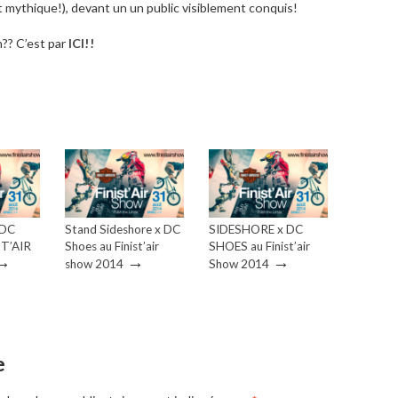
 mythique!), devant un un public visiblement conquis!
n?? C’est par
ICI!!
 DC
Stand Sideshore x DC
SIDESHORE x DC
ST’AIR
Shoes au Finist’air
SHOES au Finist’air
→
→
→
show 2014
Show 2014
e