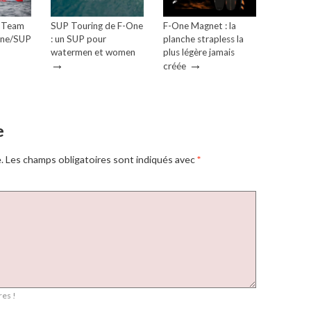
– Team
SUP Touring de F-One
F-One Magnet : la
one/SUP
: un SUP pour
planche strapless la
watermen et women
plus légère jamais
→
→
créée
e
.
Les champs obligatoires sont indiqués avec
*
es !