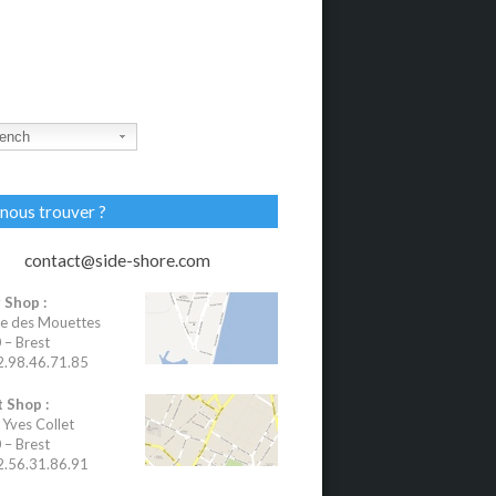
ench
nous trouver ?
contact@side-shore.com
 Shop :
e des Mouettes
– Brest
02.98.46.71.85
 Shop :
 Yves Collet
– Brest
02.56.31.86.91