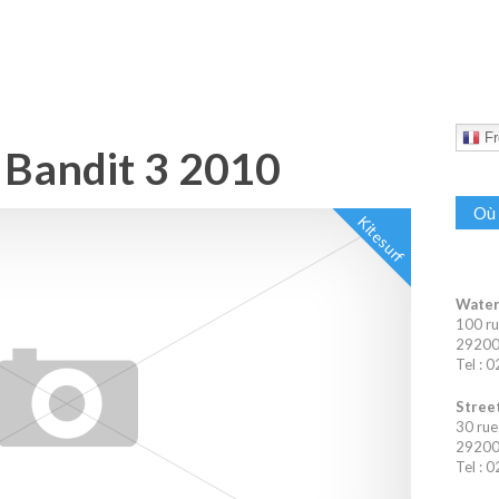
Fr
e Bandit 3 2010
Où 
Kitesurf
Water
100 ru
29200 
Tel : 
Street
30 rue
29200 
Tel : 