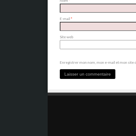
Nom
*
E-mail
*
Site web
Enregistrer mon nom, mon e-mail et mon site 