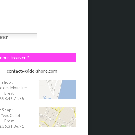
ench
nous trouver ?
contact@side-shore.com
 Shop :
e des Mouettes
– Brest
02.98.46.71.85
 Shop :
 Yves Collet
– Brest
02.56.31.86.91