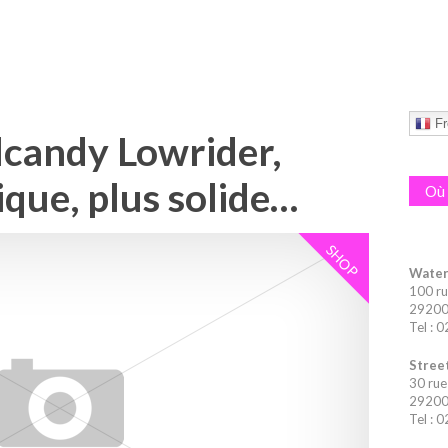
Fr
candy Lowrider,
que, plus solide…
Où 
SHOP
Water
100 ru
29200 
Tel : 
Street
30 rue
29200 
Tel : 