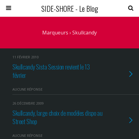
SIDE-SHORE - Le Blog
Marqueurs › Skullcandy
11 FÉVRIER 2010
Skullcandy Sista Session revient le 13
février
AUCUNE RÉPONSE
26 DÉCEMBRE 2009
Skullcandy, large choix de modèles dispo au
Street Shop
AUCUNE RÉPONSE