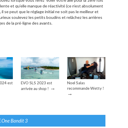
ouvez lorsque vous ferez voler votre aile pour la 1ère fois
 lente et qu’elle manque de réactivité (ce n’est absolument
), il se peut que le réglage initial ne soit pas le meilleur et
urieux soulevez les petits boudins et relâchez les arrières
es de la pré-ligne des avants.
2024 est
EVO SLS 2023 est
Noel Salas
→
recommande Wetty !
arrivée au shop !
→
 F.One Bandit 3