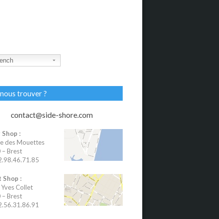
ench
nous trouver ?
contact@side-shore.com
 Shop :
e des Mouettes
– Brest
02.98.46.71.85
 Shop :
 Yves Collet
– Brest
02.56.31.86.91