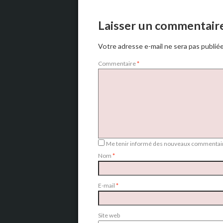
Laisser un commentair
Votre adresse e-mail ne sera pas publiée
Commentaire
*
Me tenir informé des nouveaux commentair
Nom
*
E-mail
*
Site web