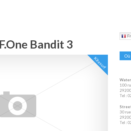
Fr
 F.One Bandit 3
Où 
Kitesurf
Water
100 ru
29200 
Tel : 
Street
30 rue
29200 
Tel : 