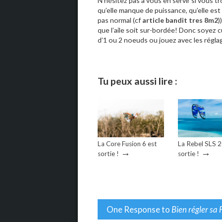
N’hésitez pas à vous en servir si vous tr
qu’elle manque de puissance, qu’elle est
pas normal (cf
article bandit tres 8m2
)
que l’aile soit sur-bordée! Donc soyez c
d’1 ou 2 noeuds ou jouez avec les réglag
Tu peux aussi lire :
La Core Fusion 6 est
La Rebel SLS 
→
→
sortie !
sortie !
One Response to
Bien régler sa