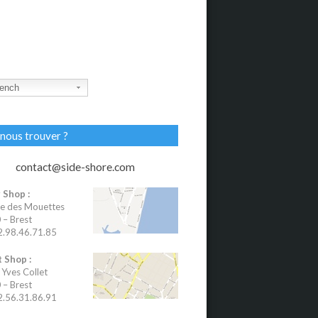
ench
nous trouver ?
contact@side-shore.com
 Shop :
e des Mouettes
– Brest
02.98.46.71.85
 Shop :
 Yves Collet
– Brest
02.56.31.86.91