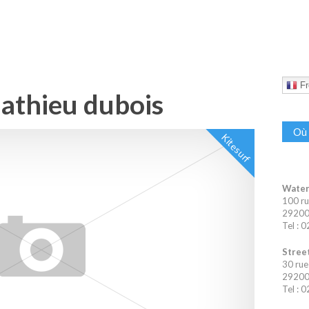
Fr
Mathieu dubois
Où 
Kitesurf
Water
100 ru
29200 
Tel : 
Street
30 rue
29200 
Tel : 