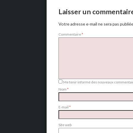
Laisser un commentair
Votre adresse e-mail ne sera pas publiée
Commentaire
*
Me tenir informé des nouveaux commentair
Nom
*
E-mail
*
Site web