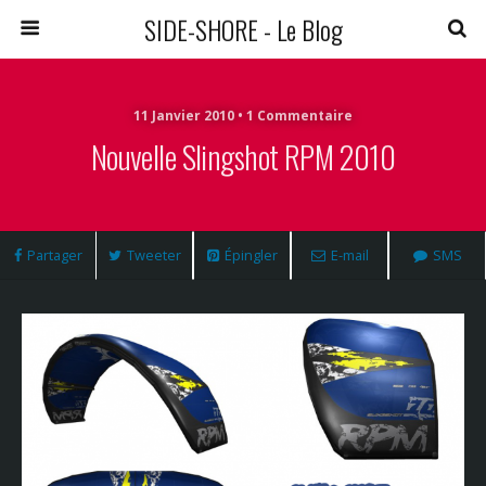
SIDE-SHORE - Le Blog
11 Janvier 2010 • 1 Commentaire
Nouvelle Slingshot RPM 2010
Partager
Tweeter
Épingler
E-mail
SMS