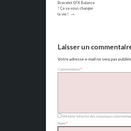
Bracelet EFX Balance
! Ça va vous changer
→
la vie !
Laisser un commentair
Votre adresse e-mail ne sera pas publiée
Commentaire
*
Me tenir informé des nouveaux commentair
Nom
*