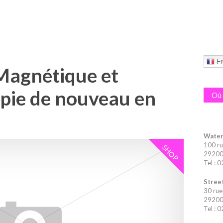
Fr
Magnétique et
pie de nouveau en
Où 
Water
100 ru
SHOP
29200 
Tel : 
Street
30 rue
29200 
Tel : 