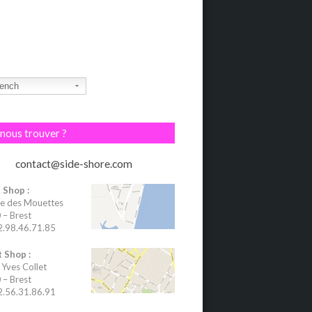
ench
nous trouver ?
contact@side-shore.com
 Shop :
e des Mouettes
– Brest
02.98.46.71.85
 Shop :
 Yves Collet
– Brest
02.56.31.86.91