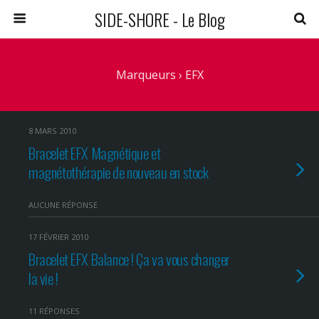
SIDE-SHORE - Le Blog
Marqueurs › EFX
8 MARS 2010
Bracelet EFX Magnétique et
magnétothérapie de nouveau en stock
AUCUNE RÉPONSE
17 FÉVRIER 2010
Bracelet EFX Balance ! Ça va vous changer
la vie !
11 RÉPONSES