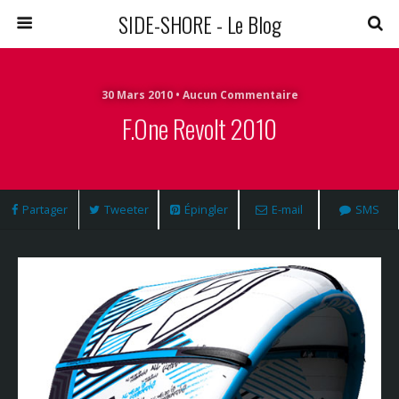
SIDE-SHORE - Le Blog
30 Mars 2010 • Aucun Commentaire
F.One Revolt 2010
Partager
Tweeter
Épingler
E-mail
SMS