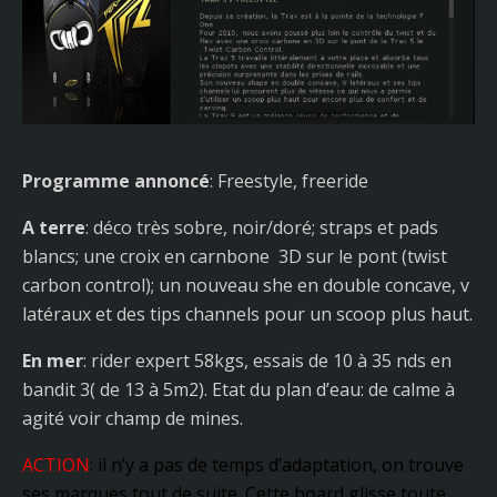
Programme annoncé
: Freestyle, freeride
A terre
: déco très sobre, noir/doré; straps et pads
blancs; une croix en carnbone 3D sur le pont (twist
carbon control); un nouveau she en double concave, v
latéraux et des tips channels pour un scoop plus haut.
En mer
: rider expert 58kgs, essais de 10 à 35 nds en
bandit 3( de 13 à 5m2). Etat du plan d’eau: de calme à
agité voir champ de mines.
ACTION
: il n’y a pas de temps d’adaptation, on trouve
ses marques tout de suite. Cette board glisse toute