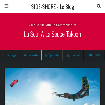
SIDE-SHORE - Le Blog
2 Mai 2010 • Aucun Commentaire
La Soul À La Sauce Takoon
Partager
Tweeter
Épingler
E-mail
SMS