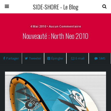
SIDE-SHORE - Le Blog
4 Mai 2010 • Aucun Commentaire
Nouveauté : North Neo 2010
Partager
Tweeter
Épingler
E-mail
SMS