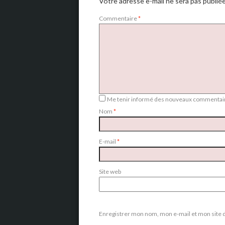
Votre adresse e-mail ne sera pas publiée
Commentaire
*
Me tenir informé des nouveaux commentair
Nom
*
E-mail
*
Site web
Enregistrer mon nom, mon e-mail et mon site 