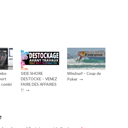
ombo
SIDE SHORE
Windsurf – Coup de
→
port
DESTOCKE – VENEZ
Poker
s combi
FAIRE DES AFFAIRES
→
!!
e