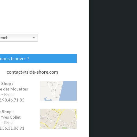
ench
nous trouver ?
contact@side-shore.com
 Shop :
e des Mouettes
– Brest
02.98.46.71.85
 Shop :
 Yves Collet
– Brest
02.56.31.86.91