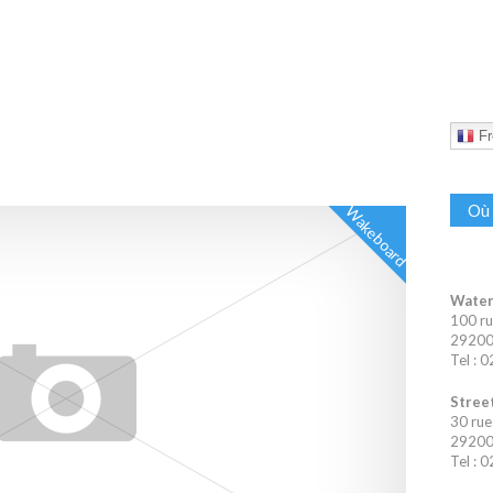
Fr
Où 
Wakeboard
Water
100 ru
29200 
Tel : 
Street
30 rue
29200 
Tel : 