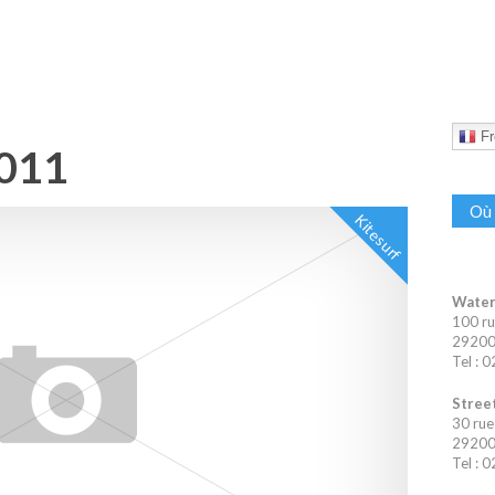
Fr
2011
Où 
Kitesurf
Water
100 ru
29200 
Tel : 
Street
30 rue
29200 
Tel : 