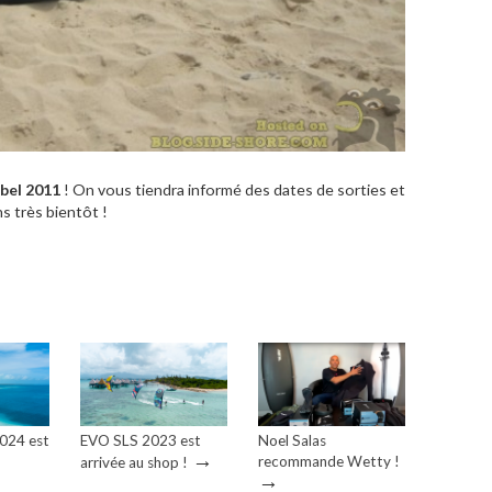
bel 2011
! On vous tiendra informé des dates de sorties et
ns très bientôt !
2024 est
EVO SLS 2023 est
Noel Salas
→
recommande Wetty !
arrivée au shop !
→