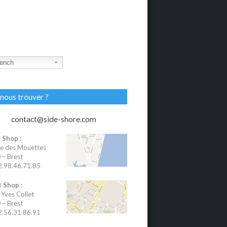
ench
nous trouver ?
contact@side-shore.com
 Shop :
e des Mouettes
– Brest
02.98.46.71.85
 Shop :
 Yves Collet
– Brest
02.56.31.86.91