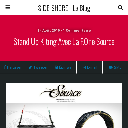
SIDE-SHORE - Le Blog
14 Août 2010 • 1 Commentaire
Stand Up Kiting Avec La F.One Source
Partager
Tweeter
Épingler
E-mail
SMS