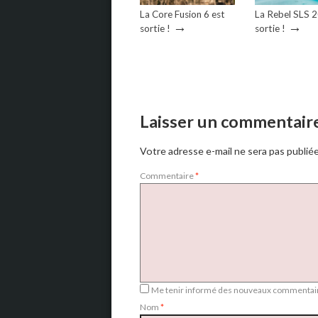
La Core Fusion 6 est
La Rebel SLS 
→
→
sortie !
sortie !
Laisser un commentair
Votre adresse e-mail ne sera pas publiée
Commentaire
*
Me tenir informé des nouveaux commentair
Nom
*