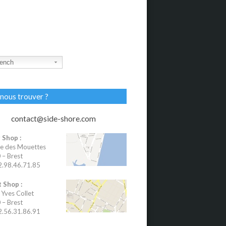
ench
nous trouver ?
contact@side-shore.com
 Shop :
e des Mouettes
– Brest
02.98.46.71.85
 Shop :
 Yves Collet
– Brest
02.56.31.86.91