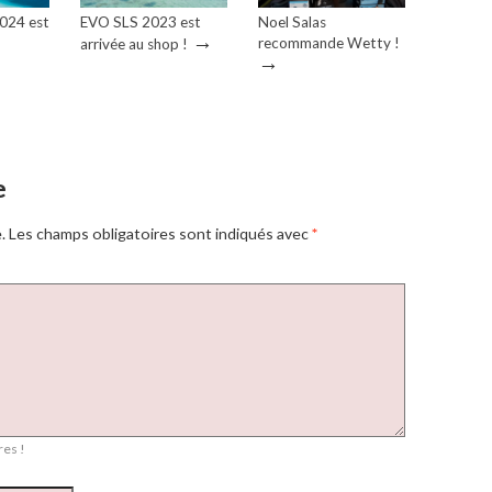
2024 est
EVO SLS 2023 est
Noel Salas
→
recommande Wetty !
arrivée au shop !
→
e
.
Les champs obligatoires sont indiqués avec
*
es !