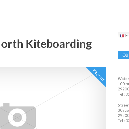
Fr
North Kiteboarding
Où 
Kitesurf
Water
100 ru
29200 
Tel : 
Street
30 rue
29200 
Tel : 