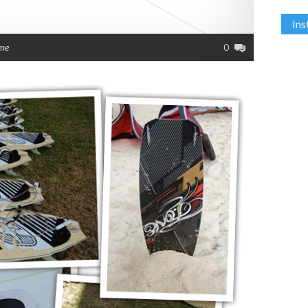
In
me
0