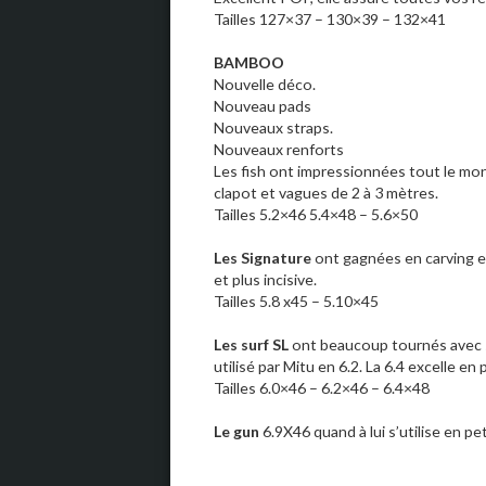
Tailles 127×37 – 130×39 – 132×41
BAMBOO
Nouvelle déco.
Nouveau pads
Nouveaux straps.
Nouveaux renforts
Les fish ont impressionnées tout le mond
clapot et vagues de 2 à 3 mètres.
Tailles 5.2×46 5.4×48 – 5.6×50
Les Signature
ont gagnées en carving et
et plus incisive.
Tailles 5.8 x45 – 5.10×45
Les surf SL
ont beaucoup tournés avec st
utilisé par Mitu en 6.2. La 6.4 excelle en
Tailles 6.0×46 – 6.2×46 – 6.4×48
Le gun
6.9X46 quand à lui s’utilise en pe