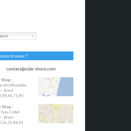
ench
nous trouver ?
contact@side-shore.com
 Shop :
e des Mouettes
– Brest
02.98.46.71.85
 Shop :
 Yves Collet
– Brest
02.56.31.86.91