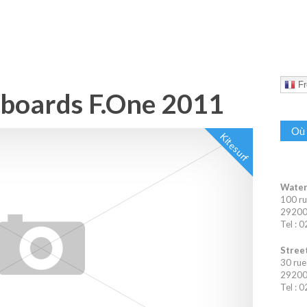
Fr
s boards F.One 2011
Où 
Kitesurf
Water
100 ru
29200 
Tel : 
Street
30 rue
29200 
Tel : 