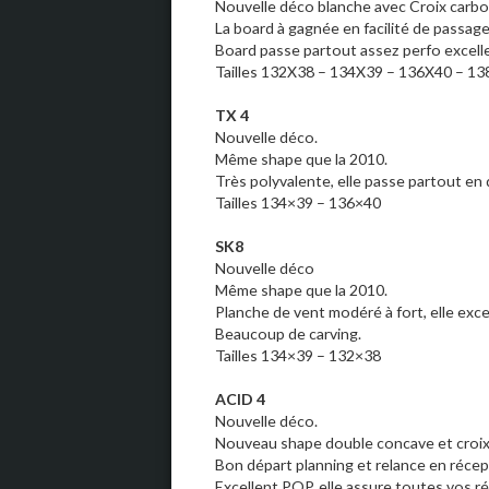
Nouvelle déco blanche avec Croix carbon
La board à gagnée en facilité de passage
Board passe partout assez perfo excelle
Tailles 132X38 – 134X39 – 136X40 – 1
TX 4
Nouvelle déco.
Même shape que la 2010.
Très polyvalente, elle passe partout en d
Tailles 134×39 – 136×40
SK8
Nouvelle déco
Même shape que la 2010.
Planche de vent modéré à fort, elle exce
Beaucoup de carving.
Tailles 134×39 – 132×38
ACID 4
Nouvelle déco.
Nouveau shape double concave et croix 
Bon départ planning et relance en récep
Excellent POP, elle assure toutes vos 