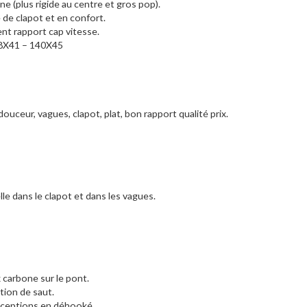
e (plus rigide au centre et gros pop).
 de clapot et en confort.
nt rapport cap vitesse.
38X41 – 140X45
ouceur, vagues, clapot, plat, bon rapport qualité prix.
lle dans le clapot et dans les vagues.
carbone sur le pont.
tion de saut.
réceptions en déhooké.