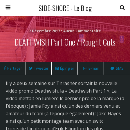
SIDE-SHORE - Le Blog
2 Décembre 2017 • Aucun Commentaire
DEATHWISH Part One / Rought Cuts
Partager
Tweeter
Épingler
E-mail
SMS
Il y a deux semaine sur Thrasher sortait la nouvelle
vidéo promo Deathwish, la « Deathwish Part 1 ». La
vidéo mettait en lumière le dernier pro de la marque (à
l’époque) : Jamie Foy ainsi qu’un des derniers venu et
amateur du team (à l’époque également) : Jake Hayes
ainsi qu’un petit montage team avec un switc
frontside flip drop in d’Erik Ellington des plus