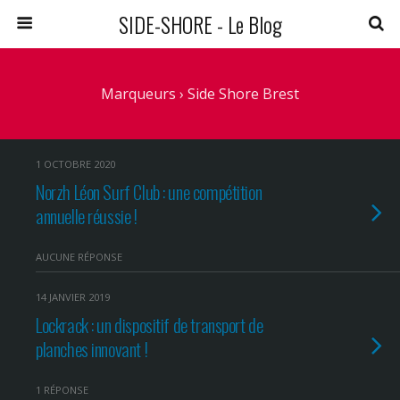
SIDE-SHORE - Le Blog
Marqueurs › Side Shore Brest
1 OCTOBRE 2020
Norzh Léon Surf Club : une compétition
annuelle réussie !
AUCUNE RÉPONSE
14 JANVIER 2019
Lockrack : un dispositif de transport de
planches innovant !
1 RÉPONSE